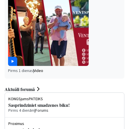
Pirms 1 dienas
|
Video
Aktuāli forumā
KONGSjumsPATEIKS
Sasprindziniet smadzenes biku!
Pirms 4 dienām
|
Forums
Proximus