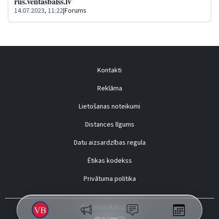
rus.ventasbalss.lv
14.07.2023, 11:22
|
Forums
Kontakti
Reklāma
Lietošanas noteikumi
Distances līgums
Datu aizsardzības regula
Ētikas kodekss
Privātuma politika
© Ventas Balss 2026