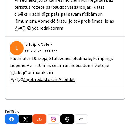
Pilsētnieks ,tu laikam esi no tiem kuri regulāri bāz
pirkstus rozetē pārbaudot vai darbojas . Katrs
cilvēks ir atbildīgs pats par savam rīcībām un
lēmumiem. Apmeklē ārstu ,jo tev problēmas lielas .
Ziņot redaktoram
4
0
Latvijas Dzīve
L
09.07.2026, 09:19:55
Pludmales 10. izeja, Staldzenes pludmale, kempings
Liepene. + 5 – 10 min. ceļam un nebūs Jums vietējie
“glābēji” ar munikiem
Ziņot redaktoram
Atbildēt
7
0
Dalīties