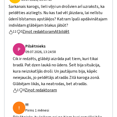
Sarkanais karogs, lieli viļņi un drošvien arī uzraksts, ka
peldēties aizliegts. Nu kas tad vēl jāizdara, lai nelīstu
ūdenī bīstamos apstākļos? Katram īpaši apdāvinātajam
indivīdam glābējam blakus jābūt?
Ziņot redaktoram
Atbildēt
11
0
Pilsētnieks
P
09.07.2026, 13:24:58
Cik ir redzēts, glābēji aizrāda pat tiem, kuri tikai
bradā. Pat dzen laukā no ūdens. Šeit bija situācija,
kura neizskatījās droši. Un jautājums bija, kāpēc
neiejaucās, jo peldētājs atradās Zilā karoga zonā.
Glābējam likās, ka neatrodas, bet atradās.
Ziņot redaktoram
1
0
!!!
!
Pirms 1 mēnesi