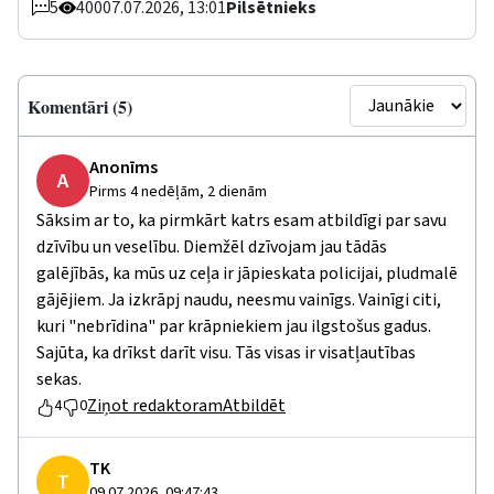
5
400
07.07.2026, 13:01
Pilsētnieks
Komentāri (5)
Anonīms
A
Pirms 4 nedēļām, 2 dienām
Sāksim ar to, ka pirmkārt katrs esam atbildīgi par savu
dzīvību un veselību. Diemžēl dzīvojam jau tādās
galējībās, ka mūs uz ceļa ir jāpieskata policijai, pludmalē
gājējiem. Ja izkrāpj naudu, neesmu vainīgs. Vainīgi citi,
kuri "nebrīdina" par krāpniekiem jau ilgstošus gadus.
Sajūta, ka drīkst darīt visu. Tās visas ir visatļautības
sekas.
Ziņot redaktoram
Atbildēt
4
0
TK
T
09.07.2026, 09:47:43