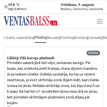
19.8 °C
Svētdiena, 9. augusts
Vējš 6.89 m/s
Madara, Genoveva, Genovefa
Pilsēta
Cilvēki, sabiedrība
|
|
Novads
|
Politika
|
Kultūra
|
Izklaide
|
Me
Pilsēta
Glābēji Zilā karoga pludmalē
Pirmdien vakarā jūrā lieli viļņi, sarkanais karogs. Pie
bojas, kas izvietota pretī 6.ieejai, starp viļņiem manāms
ik pa laikam cilvēks. Glābējs uzskatīja, ka tas uz viņiem
neattiecas, jo esot sērfotāju zonā. Bijām klāt, kad cilvēks
iznaca no jūras. Nekāda sērfotāju zona, tas bija starp 5 un
6 laipu. Kā tad īsti ir? Ja svētdien dzina visus ārā no jūras,
bet pirmdien sērfotājam pludmales zonā atļauj pie
bojām.