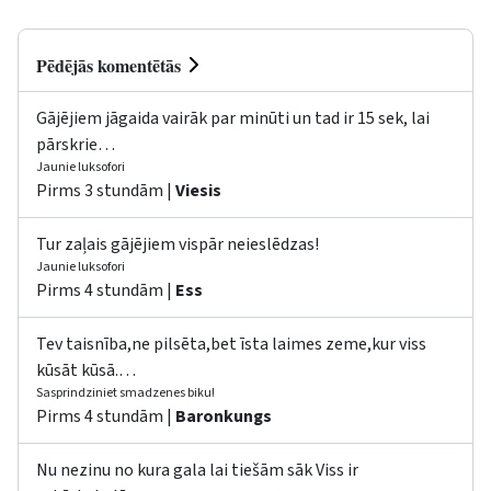
Pēdējās komentētās
Gājējiem jāgaida vairāk par minūti un tad ir 15 sek, lai
pārskrie…
Jaunie luksofori
Pirms 3 stundām |
Viesis
Tur zaļais gājējiem vispār neieslēdzas!
Jaunie luksofori
Pirms 4 stundām |
Ess
Tev taisnība,ne pilsēta,bet īsta laimes zeme,kur viss
kūsāt kūsā.…
Sasprindziniet smadzenes biku!
Pirms 4 stundām |
Baronkungs
Nu nezinu no kura gala lai tiešām sāk Viss ir