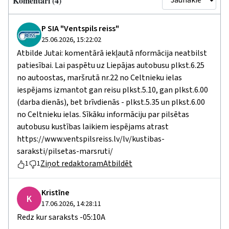
Komentāri (4)
P SIA "Ventspils reiss"
25.06.2026, 15:22:02
Atbilde Jutai: komentārā iekļautā nformācija neatbilst
patiesībai. Lai paspētu uz Liepājas autobusu plkst.6.25
no autoostas, maršrutā nr.22 no Celtnieku ielas
iespējams izmantot gan reisu plkst.5.10, gan plkst.6.00
(darba dienās), bet brīvdienās - plkst.5.35 un plkst.6.00
no Celtnieku ielas. Sīkāku informāciju par pilsētas
autobusu kustības laikiem iespējams atrast
https://www.ventspilsreiss.lv/lv/kustibas-
saraksti/pilsetas-marsruti/
Ziņot redaktoram
Atbildēt
1
1
Kristīne
K
17.06.2026, 14:28:11
Redz kur saraksts -05:10A