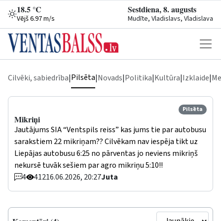
18.5 °C
Sestdiena, 8. augusts
Vējš 6.97 m/s
Mudīte, Vladislavs, Vladislava
Pilsēta
Cilvēki, sabiedrība
|
|
Novads
|
Politika
|
Kultūra
|
Izklaide
|
Me
Pilsēta
Mikriņi
Jautājums SIA “Ventspils reiss” kas jums tie par autobusu
sarakstiem 22 mikriņam?? Cilvēkam nav iespēja tikt uz
Liepājas autobusu 6:25 no pārventas jo neviens mikriņš
nekursē tuvāk sešiem par agro mikriņu 5:10!!
4
412
16.06.2026, 20:27
Juta