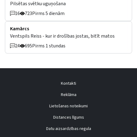
Pilsētas svētku uguņošana
16
723
Pirms 5 dienām
Kamārcs
Ventspils Reiss - kur ir drošības jostas, bitīt matos
24
695
Pirms 1 stundas
Kontakti
Reklāma
Lietošanas noteikumi
Distances līgums
Datu aizsardzības regula