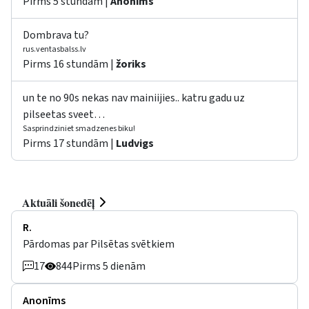
Pirms 5 stundām |
Anonīms
Dombrava tu?
rus.ventasbalss.lv
Pirms 16 stundām |
žoriks
un te no 90s nekas nav mainiijies.. katru gadu uz
pilseetas sveet…
Sasprindziniet smadzenes biku!
Pirms 17 stundām |
Ludvigs
Aktuāli šonedēļ
R.
Pārdomas par Pilsētas svētkiem
17
844
Pirms 5 dienām
Anonīms