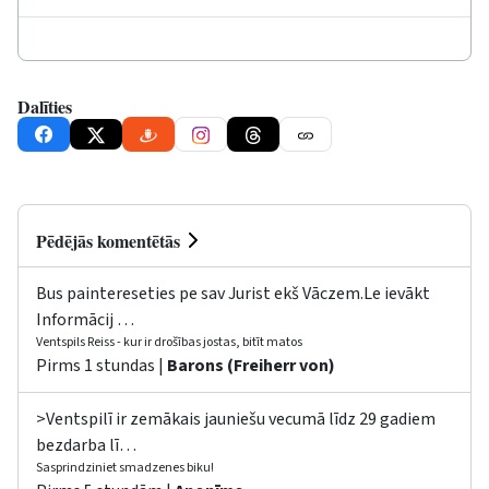
Dalīties
Pēdējās komentētās
Bus paintereseties pe sav Jurist ekš Vāczem.Le ievākt
Informācij …
Ventspils Reiss - kur ir drošības jostas, bitīt matos
Pirms 1 stundas |
Barons (Freiherr von)
>Ventspilī ir zemākais jauniešu vecumā līdz 29 gadiem
bezdarba lī…
Sasprindziniet smadzenes biku!