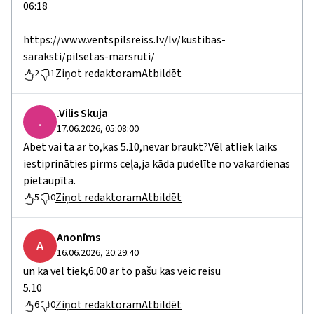
06:18
https://www.ventspilsreiss.lv/lv/kustibas-
saraksti/pilsetas-marsruti/
Ziņot redaktoram
Atbildēt
2
1
.Vilis Skuja
.
17.06.2026, 05:08:00
Abet vai ta ar to,kas 5.10,nevar braukt?Vēl atliek laiks
iestiprināties pirms ceļa,ja kāda pudelīte no vakardienas
pietaupīta.
Ziņot redaktoram
Atbildēt
5
0
Anonīms
A
16.06.2026, 20:29:40
un ka vel tiek,6.00 ar to pašu kas veic reisu
5.10
Ziņot redaktoram
Atbildēt
6
0