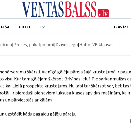
AFIŠA
FOTO
TV
E-AVĪZE
dicīna
|
Preces, pakalpojumi
|
Dzīves jēga
|
Hallo, VB klausās
t nepārveramu škērsli. Vienīgā gājēju pāreja šajā krustojumā ir pazu
to visu. Kur tam gājējam škērsot Brīvības ielu? Pie sarkanmuižas 
iek tikai Lielā prospekta krustojums. Nu labi tur šķērsot var, bet tas 
otāji ir pieraduši pie saviem luksusa klases apvidus mašīnām, ka ir 
ļus un pārvietojās ar kājām.
un uzstādīt kādu pagaidu gājēju pāreju.