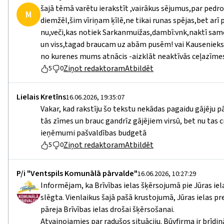
šajā tēmā varētu ierakstīt ,vairākus sējumus,par ped
M
diemžēl,šim vīriņam ķīlē,ne tikai runas spējas,bet arī 
nu,veči,kas notiek Sarkanmuižas,dambī:vnk,naktī samet
un viss,tagad braucam uz abām pusēm! vai Kausenieks 
no kurenes mums atnācis -aizklāt neaktīvās ceļazīm
Ziņot redaktoram
Atbildēt
5
0
Lielais Kretīns
16.06.2026, 19:35:07
Vakar, kad rakstīju šo tekstu nekādas pagaidu gājēju p
tās zīmes un brauc gandrīz gājējiem virsū, bet nu tas c
ieņēmumi pašvaldības budgetā
Ziņot redaktoram
Atbildēt
5
0
P/i "Ventspils Komunālā pārvalde"
16.06.2026, 10:27:29
Informējam, ka Brīvības ielas šķērsojumā pie Jūras iela
slēgta. Vienlaikus šajā pašā krustojumā, Jūras ielas p
pāreja Brīvības ielas drošai šķērsošanai.
Atvainojamies par radušos situāciju. Būvfirma ir brīdi