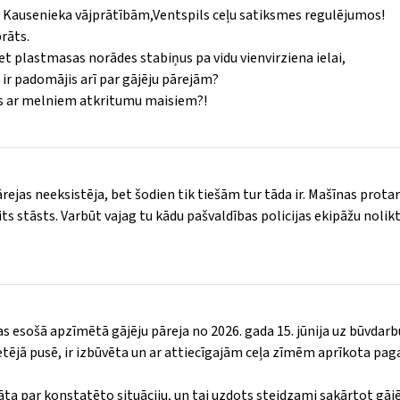
ro Kausenieka vājprātībām,Ventspils ceļu satiksmes regulējumos!
prāts.
 plastmasas norādes stabiņus pa vidu vienvirziena ielai,
ir padomājis arī par gājēju pārejām?
es ar melniem atkritumu maisiem?!
ārejas neeksistēja, bet šodien tik tiešām tur tāda ir. Mašīnas prot
its stāsts. Varbūt vajag tu kādu pašvaldības policijas ekipāžu nolikt
s esošā apzīmētā gājēju pāreja no 2026. gada 15. jūnija uz būvdarbu
retējā pusē, ir izbūvēta un ar attiecīgajām ceļa zīmēm aprīkota pag
nāta par konstatēto situāciju, un tai uzdots steidzami sakārtot gāj