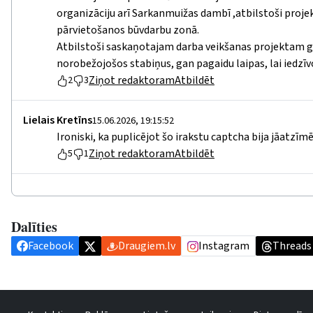
organizāciju arī Sarkanmuižas dambī ,atbilstoši pro
pārvietošanos būvdarbu zonā.
Atbilstoši saskaņotajam darba veikšanas projektam gā
norobežojošos stabiņus, gan pagaidu laipas, lai iedzīvo
Ziņot redaktoram
Atbildēt
2
3
Lielais Kretīns
15.06.2026, 19:15:52
Ironiski, ka puplicējot šo irakstu captcha bija jāatzīmē
Ziņot redaktoram
Atbildēt
5
1
Dalīties
Facebook
Draugiem.lv
Instagram
Threads