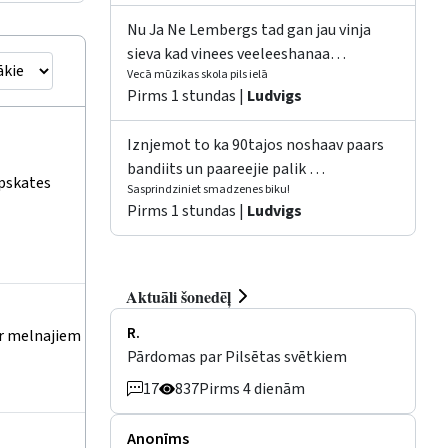
Nu Ja Ne Lembergs tad gan jau vinja
sieva kad vinees veeleeshanaa…
Vecā mūzikas skola pils ielā
Pirms 1 stundas |
Ludvigs
Iznjemot to ka 90tajos noshaav paars
bandiits un paareejie palik …
apskates
Sasprindziniet smadzenes biku!
Pirms 1 stundas |
Ludvigs
Aktuāli šonedēļ
R.
ar melnajiem
Pārdomas par Pilsētas svētkiem
17
837
Pirms 4 dienām
Anonīms