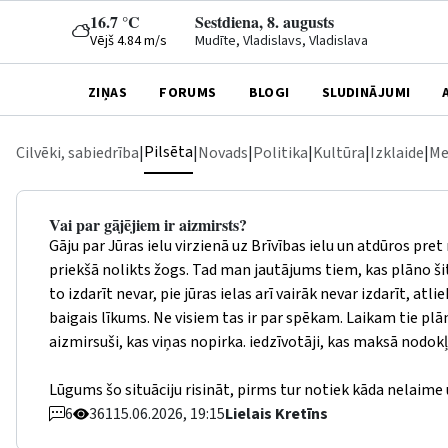
16.7 °C
Sestdiena, 8. augusts
Vējš 4.84 m/s
Mudīte, Vladislavs, Vladislava
ZIŅAS
FORUMS
BLOGI
SLUDINĀJUMI
Pilsēta
Cilvēki, sabiedrība
|
|
Novads
|
Politika
|
Kultūra
|
Izklaide
|
Me
Vai par gājējiem ir aizmirsts?
Gāju par Jūras ielu virzienā uz Brīvības ielu un atdūros pre
priekšā nolikts žogs. Tad man jautājums tiem, kas plāno ši
to izdarīt nevar, pie jūras ielas arī vairāk nevar izdarīt, atl
baigais līkums. Ne visiem tas ir par spēkam. Laikam tie plān
aizmirsuši, kas viņas nopirka. iedzīvotāji, kas maksā nodok
Lūgums šo situāciju risināt, pirms tur notiek kāda nelaime 
6
361
15.06.2026, 19:15
Lielais Kretīns