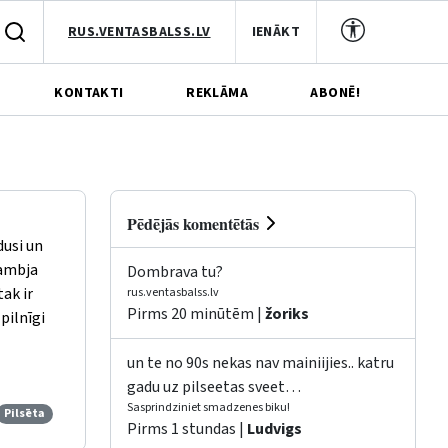
RUS.VENTASBALSS.LV
IENĀKT
KONTAKTI
REKLĀMA
ABONĒ!
Pēdējās komentētās
dusi un
dambja
Dombrava tu?
tak ir
rus.ventasbalss.lv
Pirms 20 minūtēm |
žoriks
pilnīgi
un te no 90s nekas nav mainiijies.. katru
gadu uz pilseetas sveet…
Sasprindziniet smadzenes biku!
Pilsēta
Pirms 1 stundas |
Ludvigs