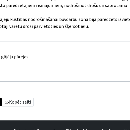
jektā paredzētajiem risinājumiem, nodrošinot drošu un saprotamu
jēju kustības nodrošināšanai būvdarbu zonā bija paredzēts izviet
tāji varētu droši pārvietoties un šķērsot ielu.
 gājēju pārejas..
Kopēt saiti