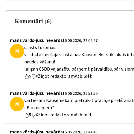
Komentāri (6)
mans vārds-jūsu nevārds
16.06.2026, 22:02:27
stāsts turpinās:
M
vissliktākais šajā stāstā nav Kausenieks-sliktākais i
naudas kāšanu!
lai gan CSDD vajadzētu pārņemt pārvaldību,pār visiem
Ziņot redaktoram
Atbildēt
5
0
mans vārds-jūsu nevārds
16.06.2026, 21:51:50
vai tiešām Kauseniekam pietrūkst prāta,iepriekš anal
M
LK maisiņiem?
Ziņot redaktoram
Atbildēt
5
0
mans vārds-jūsu nevārds
16.06.2026, 21:44:48