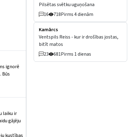
Pilsētas svētku uguņošana
16
718
Pirms 4 dienām
Kamārcs
Ventspils Reiss - kur ir drošības jostas,
bitīt matos
23
681
Pirms 1 dienas
ams ignorē
. Būs
 laiku ir
aidu gājēju
ēju kustības