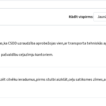
Rādīt vispirms:
r tas,ka CSDD uzraudzība aprobežojas vien,ar transporta tehniskās 
 pašvaldību ceļazīmju kantoriem.
izēt cilvēku ieradumus,pirms stulbi aizklāt,ceļu satiksmes zīmes,