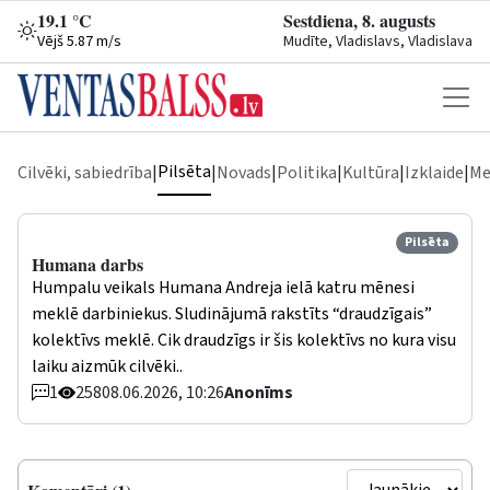
19.1 °C
Sestdiena, 8. augusts
Vējš 5.87 m/s
Mudīte, Vladislavs, Vladislava
Pilsēta
Cilvēki, sabiedrība
|
|
Novads
|
Politika
|
Kultūra
|
Izklaide
|
Me
Pilsēta
Humana darbs
Humpalu veikals Humana Andreja ielā katru mēnesi
meklē darbiniekus. Sludinājumā rakstīts “draudzīgais”
kolektīvs meklē. Cik draudzīgs ir šis kolektīvs no kura visu
laiku aizmūk cilvēki..
1
258
08.06.2026, 10:26
Anonīms