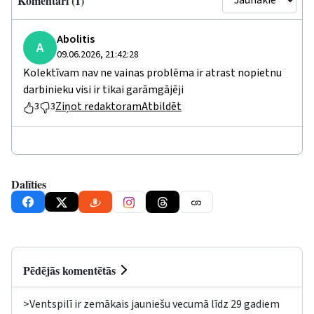
Komentāri (1)
Abolitis
A
09.06.2026, 21:42:28
Kolektīvam nav ne vainas problēma ir atrast nopietnu
darbinieku visi ir tikai garāmgājēji
Ziņot redaktoram
Atbildēt
3
3
Dalīties
Pēdējās komentētās
>Ventspilī ir zemākais jauniešu vecumā līdz 29 gadiem