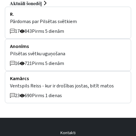
Aktuāli šonedēļ
R.
Pārdomas par Pilsētas svētkiem
17
843
Pirms 5 dienām
Anonīms
Pilsētas svētku uguņošana
16
721
Pirms 5 dienām
Kamārcs
Ventspils Reiss - kur ir drošības jostas, bitīt matos
23
690
Pirms 1 dienas
Kontakti