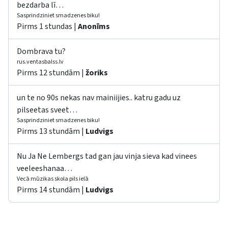
bezdarba lī…
Sasprindziniet smadzenes biku!
Pirms 1 stundas |
Anonīms
Dombrava tu?
rus.ventasbalss.lv
Pirms 12 stundām |
žoriks
un te no 90s nekas nav mainiijies.. katru gadu uz
pilseetas sveet…
Sasprindziniet smadzenes biku!
Pirms 13 stundām |
Ludvigs
Nu Ja Ne Lembergs tad gan jau vinja sieva kad vinees
veeleeshanaa…
Vecā mūzikas skola pils ielā
Pirms 14 stundām |
Ludvigs