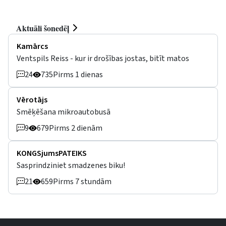
Aktuāli šonedēļ
Kamārcs
Ventspils Reiss - kur ir drošības jostas, bitīt matos
24
735
Pirms 1 dienas
Vērotājs
Smēķēšana mikroautobusā
9
679
Pirms 2 dienām
KONGSjumsPATEIKS
Sasprindziniet smadzenes biku!
21
659
Pirms 7 stundām