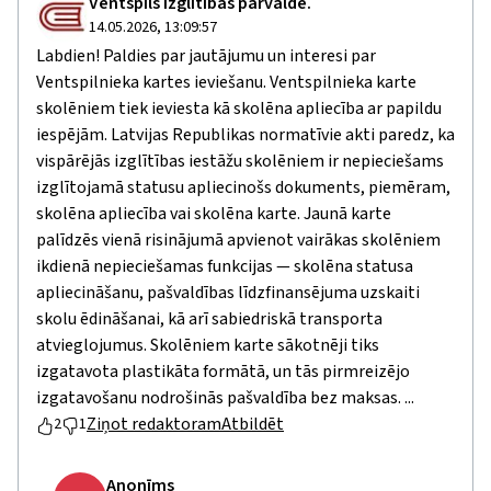
Ventspils Izglītības pārvalde.
14.05.2026, 13:09:57
Labdien! Paldies par jautājumu un interesi par
Ventspilnieka kartes ieviešanu. Ventspilnieka karte
skolēniem tiek ieviesta kā skolēna apliecība ar papildu
iespējām. Latvijas Republikas normatīvie akti paredz, ka
vispārējās izglītības iestāžu skolēniem ir nepieciešams
izglītojamā statusu apliecinošs dokuments, piemēram,
skolēna apliecība vai skolēna karte. Jaunā karte
palīdzēs vienā risinājumā apvienot vairākas skolēniem
ikdienā nepieciešamas funkcijas — skolēna statusa
apliecināšanu, pašvaldības līdzfinansējuma uzskaiti
skolu ēdināšanai, kā arī sabiedriskā transporta
atvieglojumus. Skolēniem karte sākotnēji tiks
izgatavota plastikāta formātā, un tās pirmreizējo
izgatavošanu nodrošinās pašvaldība bez maksas. ...
Ziņot redaktoram
Atbildēt
2
1
Anonīms