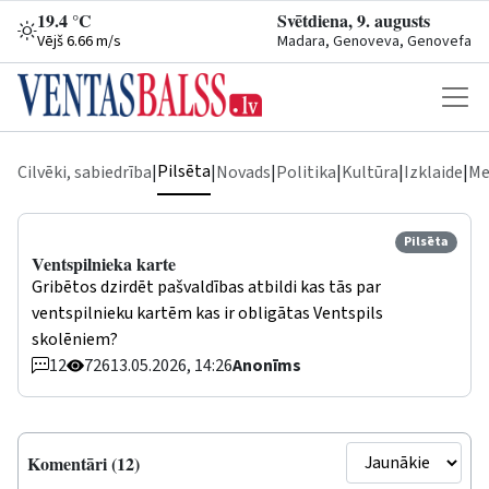
19.4 °C
Svētdiena, 9. augusts
Vējš 6.66 m/s
Madara, Genoveva, Genovefa
Pilsēta
Cilvēki, sabiedrība
|
|
Novads
|
Politika
|
Kultūra
|
Izklaide
|
Me
Pilsēta
Ventspilnieka karte
Gribētos dzirdēt pašvaldības atbildi kas tās par
ventspilnieku kartēm kas ir obligātas Ventspils
skolēniem?
12
726
13.05.2026, 14:26
Anonīms
Komentāri (12)