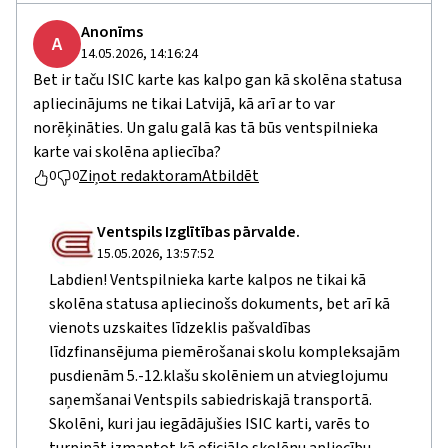
Anonīms
A
14.05.2026, 14:16:24
Bet ir taču ISIC karte kas kalpo gan kā skolēna statusa
apliecinājums ne tikai Latvijā, kā arī ar to var
norēķināties. Un galu galā kas tā būs ventspilnieka
karte vai skolēna apliecība?
Ziņot redaktoram
Atbildēt
0
0
Ventspils Izglītības pārvalde.
15.05.2026, 13:57:52
Labdien! Ventspilnieka karte kalpos ne tikai kā
skolēna statusa apliecinošs dokuments, bet arī kā
vienots uzskaites līdzeklis pašvaldības
līdzfinansējuma piemērošanai skolu kompleksajām
pusdienām 5.-12.klašu skolēniem un atvieglojumu
saņemšanai Ventspils sabiedriskajā transportā.
Skolēni, kuri jau iegādājušies ISIC karti, varēs to