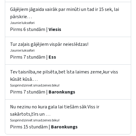
Gājējiem jāgaida vairāk par minūti un tad ir 15 sek, lai
pārskrie…
Jaunie luksofori
Pirms 6 stundām |
Viesis
Tur zaļais gājējiem vispār neieslēdzas!
Jaunie luksofori
Pirms 7 stundām |
Ess
Tev taisnība,ne pilsēta,bet īsta laimes zeme,kur viss
kūsāt kūsā.…
Sasprindziniet smadzenes biku!
Pirms 7 stundām |
Baronkungs
Nu nezinu no kura gala lai tiešām sāk Viss ir
sakārtots,tīrs un …
Sasprindziniet smadzenes biku!
Pirms 15 stundām |
Baronkungs