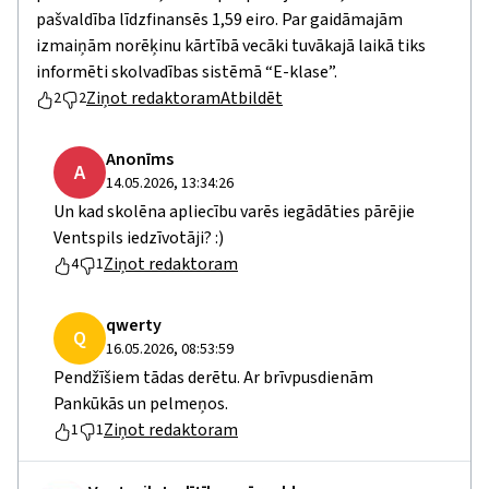
pašvaldība līdzfinansēs 1,59 eiro. Par gaidāmajām
izmaiņām norēķinu kārtībā vecāki tuvākajā laikā tiks
informēti skolvadības sistēmā “E-klase”.
Ziņot redaktoram
Atbildēt
2
2
Anonīms
A
14.05.2026, 13:34:26
Un kad skolēna apliecību varēs iegādāties pārējie
Ventspils iedzīvotāji? :)
Ziņot redaktoram
4
1
qwerty
Q
16.05.2026, 08:53:59
Pendžīšiem tādas derētu. Ar brīvpusdienām
Pankūkās un pelmeņos.
Ziņot redaktoram
1
1