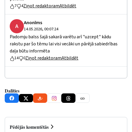
Ziņot redaktoram
Atbildēt
7
4
Anonīms
A
14.05.2026, 00:07:24
Padomju balss šajā sakarā varētu arī "uzcept" kādu
rakstu par šo tēmu lai visi vecāki un pārējā sabiedrības
daļa būtu informēta
Ziņot redaktoram
Atbildēt
14
0
Dalīties
Pēdējās komentētās