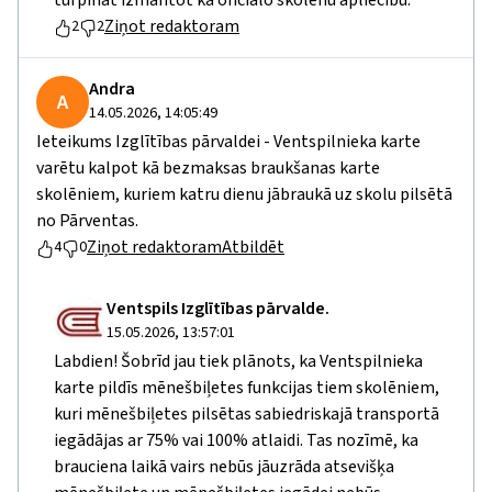
turpināt izmantot kā oficiālo skolēnu apliecību.
Ziņot redaktoram
2
2
Andra
A
14.05.2026, 14:05:49
Ieteikums Izglītības pārvaldei - Ventspilnieka karte
varētu kalpot kā bezmaksas braukšanas karte
skolēniem, kuriem katru dienu jābraukā uz skolu pilsētā
no Pārventas.
Ziņot redaktoram
Atbildēt
4
0
Ventspils Izglītības pārvalde.
15.05.2026, 13:57:01
Labdien! Šobrīd jau tiek plānots, ka Ventspilnieka
karte pildīs mēnešbiļetes funkcijas tiem skolēniem,
kuri mēnešbiļetes pilsētas sabiedriskajā transportā
iegādājas ar 75% vai 100% atlaidi. Tas nozīmē, ka
brauciena laikā vairs nebūs jāuzrāda atsevišķa