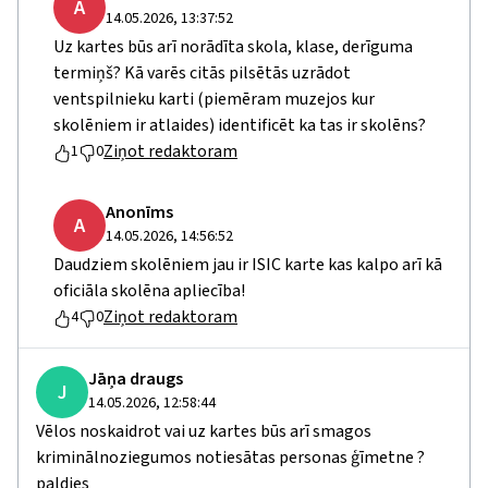
A
14.05.2026, 13:37:52
Uz kartes būs arī norādīta skola, klase, derīguma
termiņš? Kā varēs citās pilsētās uzrādot
ventspilnieku karti (piemēram muzejos kur
skolēniem ir atlaides) identificēt ka tas ir skolēns?
Ziņot redaktoram
1
0
Anonīms
A
14.05.2026, 14:56:52
Daudziem skolēniem jau ir ISIC karte kas kalpo arī kā
oficiāla skolēna apliecība!
Ziņot redaktoram
4
0
Jāņa draugs
J
14.05.2026, 12:58:44
Vēlos noskaidrot vai uz kartes būs arī smagos
kriminālnoziegumos notiesātas personas ģīmetne ?
paldies