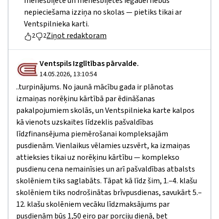
mēnešbiļete un mēnešbiļetes iegādei nebūs
nepieciešama izziņa no skolas — pietiks tikai ar
Ventspilnieka karti.
Ziņot redaktoram
2
2
Ventspils Izglītības pārvalde.
14.05.2026, 13:10:54
..turpinājums. No jaunā mācību gada ir plānotas
izmaiņas norēķinu kārtībā par ēdināšanas
pakalpojumiem skolās, un Ventspilnieka karte kalpos
kā vienots uzskaites līdzeklis pašvaldības
līdzfinansējuma piemērošanai kompleksajām
pusdienām. Vienlaikus vēlamies uzsvērt, ka izmaiņas
attieksies tikai uz norēķinu kārtību — komplekso
pusdienu cena nemainīsies un arī pašvaldības atbalsts
skolēniem tiks saglabāts. Tāpat kā līdz šim, 1.–4. klašu
skolēniem tiks nodrošinātas brīvpusdienas, savukārt 5.–
12. klašu skolēniem vecāku līdzmaksājums par
pusdienām būs 1,50 eiro par porciju dienā, bet