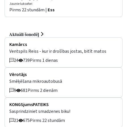
Jaunie luksofori
Pirms 22 stundām |
Ess
Aktuāli šonedēļ
Kamārcs
Ventspils Reiss - kur ir drošības jostas, bitīt matos
24
739
Pirms 1 dienas
Vērotājs
Smēķēšana mikroautobusā
9
681
Pirms 2 dienām
KONGSjumsPATEIKS
Sasprindziniet smadzenes biku!
21
675
Pirms 22 stundām