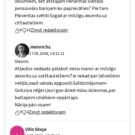
vecumiem, bet atstājam Pārventas svētkus
pensionāru bariņam ko papriecāties? Pie tam
Pārventas svētki šogad ar milzīgu akcentu uz
cittautiešiem.
Ziņot redaktoram
8
10
.Heinrichs.
17.05.2026, 14:21:21
Viesim.
Atļaušos nedaudz palabot vienu niansi-ar milzīgu
akcentu uz sveštautiešiem.Tie nekad par latviešiem
nekļūs,kaut valodu apguvuši.Salīdzinājumam-
Gobziņa nēģeri,kuri gan dzied mūsu dziesmas,par
baltajiem cilvēkiem nepārtaps.
Nācija pāri visam!
Ziņot redaktoram
9
4
.Vilis Skuja
.