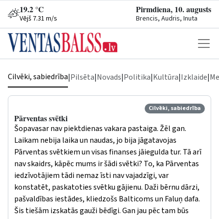
19.2 °C
Pirmdiena, 10. augusts
Vējš 7.31 m/s
Brencis, Audris, Inuta
Cilvēki, sabiedrība
|
Pilsēta
|
Novads
|
Politika
|
Kultūra
|
Izklaide
|
Me
Cilvēki, sabiedrība
Pārventas svētki
Šopavasar nav piektdienas vakara pastaiga. Žēl gan.
Laikam nebija laika un naudas, jo bija jāgatavojas
Pārventas svētkiem un visas finanses jāiegulda tur. Tā arī
nav skaidrs, kāpēc mums ir šādi svētki? To, ka Pārventas
iedzīvotājiem tādi nemaz īsti nav vajadzīgi, var
konstatēt, paskatoties svētku gājienu. Daži bērnu dārzi,
pašvaldības iestādes, kliedzošs Balticoms un Faluņ dafa.
Šis tiešām izskatās gauži bēdīgi. Gan jau pēc tam būs