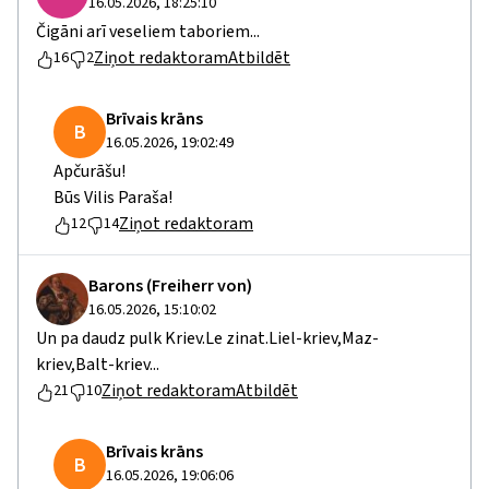
16.05.2026, 18:25:10
Čigāni arī veseliem taboriem...
Ziņot redaktoram
Atbildēt
16
2
Brīvais krāns
B
16.05.2026, 19:02:49
Apčurāšu!
Būs Vilis Paraša!
Ziņot redaktoram
12
14
Barons (Freiherr von)
16.05.2026, 15:10:02
Un pa daudz pulk Kriev.Le zinat.Liel-kriev,Maz-
kriev,Balt-kriev...
Ziņot redaktoram
Atbildēt
21
10
Brīvais krāns
B
16.05.2026, 19:06:06