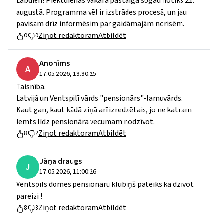
Labdien! Piektdienas vakara pastaiga šogad notiks 21.
augustā. Programma vēl ir izstrādes procesā, un jau
pavisam drīz informēsim par gaidāmajām norisēm.
Ziņot redaktoram
Atbildēt
0
0
Anonīms
A
17.05.2026, 13:30:25
Taisnība.
Latvijā un Ventspilī vārds "pensionārs"-lamuvārds.
Kaut gan, kaut kādā ziņā arī izredzētais, jo ne katram
lemts līdz pensionāra vecumam nodzīvot.
Ziņot redaktoram
Atbildēt
8
2
Jāņa draugs
J
17.05.2026, 11:00:26
Ventspils domes pensionāru klubiņš pateiks kā dzīvot
pareizi !
Ziņot redaktoram
Atbildēt
8
3