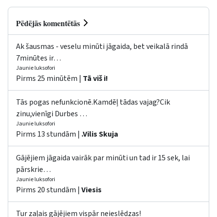
Pēdējās komentētās
Ak šausmas - veselu minūti jāgaida, bet veikalā rindā
7minūtes ir…
Jaunie luksofori
Pirms 25 minūtēm |
Tā viš i!
Tās pogas nefunkcionē.Kamdēļ tādas vajag?Cik
zinu,vienīgi Durbes …
Jaunie luksofori
Pirms 13 stundām |
.Vilis Skuja
Gājējiem jāgaida vairāk par minūti un tad ir 15 sek, lai
pārskrie…
Jaunie luksofori
Pirms 20 stundām |
Viesis
Tur zaļais gājējiem vispār neieslēdzas!