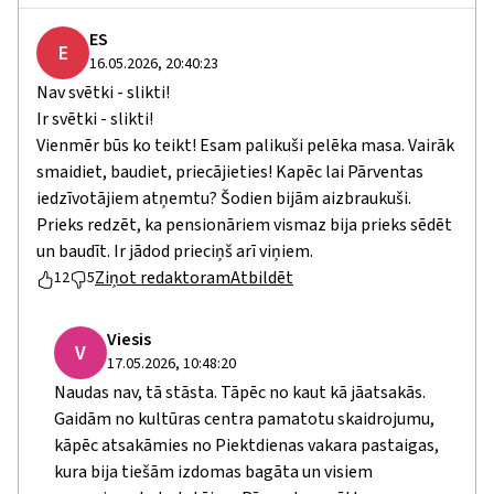
ES
E
16.05.2026, 20:40:23
Nav svētki - slikti!
Ir svētki - slikti!
Vienmēr būs ko teikt! Esam palikuši pelēka masa. Vairāk
smaidiet, baudiet, priecājieties! Kapēc lai Pārventas
iedzīvotājiem atņemtu? Šodien bijām aizbraukuši.
Prieks redzēt, ka pensionāriem vismaz bija prieks sēdēt
un baudīt. Ir jādod prieciņš arī viņiem.
Ziņot redaktoram
Atbildēt
12
5
Viesis
V
17.05.2026, 10:48:20
Naudas nav, tā stāsta. Tāpēc no kaut kā jāatsakās.
Gaidām no kultūras centra pamatotu skaidrojumu,
kāpēc atsakāmies no Piektdienas vakara pastaigas,
kura bija tiešām izdomas bagāta un visiem