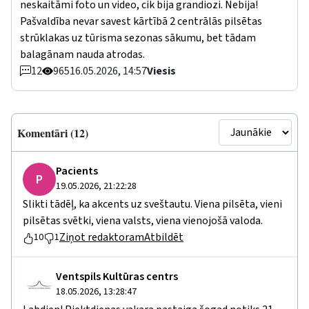
neskaitāmi foto un video, cik bija grandiozi. Nebija!
Pašvaldība nevar savest kārtībā 2 centrālās pilsētas
strūklakas uz tūrisma sezonas sākumu, bet tādam
balagānam nauda atrodas.
12
965
16.05.2026, 14:57
Viesis
Komentāri (12)
Pacients
P
19.05.2026, 21:22:28
Slikti tādēļ, ka akcents uz sveštautu. Viena pilsēta, vieni
pilsētas svētki, viena valsts, viena vienojošā valoda.
Ziņot redaktoram
Atbildēt
10
1
Ventspils Kultūras centrs
18.05.2026, 13:28:47