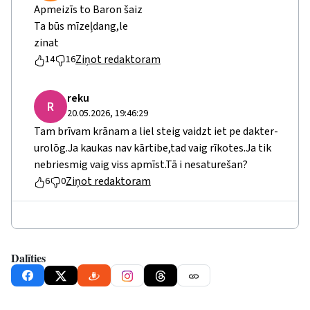
Apmeizīs to Baron šaiz
Ta būs mīzeļdang,le
zinat
Ziņot redaktoram
14
16
reku
R
20.05.2026, 19:46:29
Tam brīvam krānam a liel steig vaidzt iet pe dakter-
urolōg.Ja kaukas nav kārtibe,tad vaig rīkotes.Ja tik
nebriesmig vaig viss apmīst.Tā i nesaturešan?
Ziņot redaktoram
6
0
Dalīties