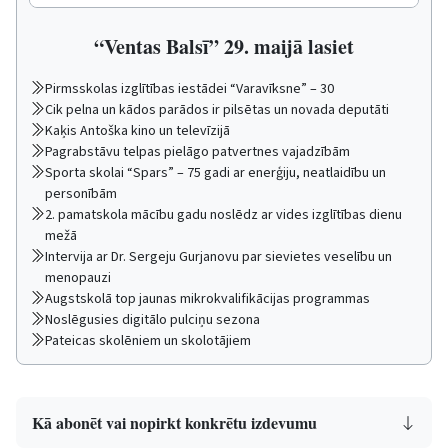
“Ventas Balsī” 29. maijā lasiet
Pirmsskolas izglītības iestādei “Varavīksne” – 30
Cik pelna un kādos parādos ir pilsētas un novada deputāti
Kaķis Antoška kino un televīzijā
Pagrabstāvu telpas pielāgo patvertnes vajadzībām
Sporta skolai “Spars” – 75 gadi ar enerģiju, neatlaidību un
personībām
2. pamatskola mācību gadu noslēdz ar vides izglītības dienu
mežā
Intervija ar Dr. Sergeju Gurjanovu par sievietes veselību un
menopauzi
Augstskolā top jaunas mikrokvalifikācijas programmas
Noslēgusies digitālo pulciņu sezona
Pateicas skolēniem un skolotājiem
Kā abonēt vai nopirkt konkrētu izdevumu