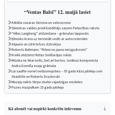
“Ventas Balsī” 12. maijā lasiet
Atklāta vasaras tūrisma un velosezona
Slimnīcas valdes priekšsēdētājs saņem Pateicības rakstu
“Villas Langberg” atdzimšana – grāmatas lappusēs
Ķīmisko kravu uz termināli vedīs ar autocisternām
Atjauno un izīrē brīvos dzīvokļus
Roberts Bahmans: “Riteni no jauna neizgudrosim”
Krekli atdzimst Rūtas Smilšarājas rokās
Mūzika ne tikai notīs, bet arī burtos. Iznākusi komponista
Andra Dzenīša eseju grāmata
Lai saulīte noriet nedusmojoties – 55 gadu kāzu jubileju svin
Skaidrīte un Roberts Drazlovski
Muzeju nakts tērpu skatei vajadzīgas modeles
Puzes mazpulkam 25 gadu jubileja
Kā abonēt vai nopirkt konkrētu izdevumu